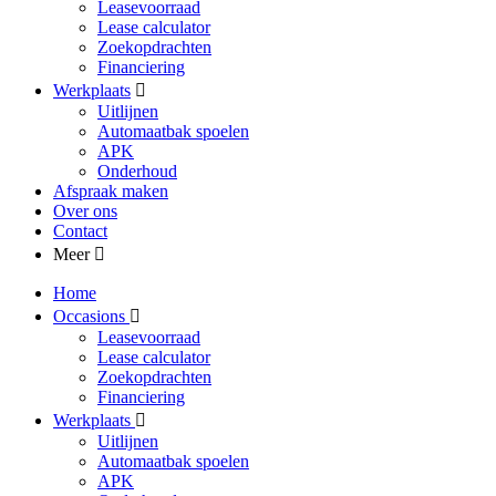
Leasevoorraad
Lease calculator
Zoekopdrachten
Financiering
Werkplaats
Uitlijnen
Automaatbak spoelen
APK
Onderhoud
Afspraak maken
Over ons
Contact
Meer
Home
Occasions
Leasevoorraad
Lease calculator
Zoekopdrachten
Financiering
Werkplaats
Uitlijnen
Automaatbak spoelen
APK