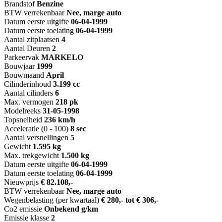
Brandstof
Benzine
BTW verrekenbaar
Nee, marge auto
Datum eerste uitgifte
06-04-1999
Datum eerste toelating
06-04-1999
Aantal zitplaatsen
4
Aantal Deuren
2
Parkeervak
MARKELO
Bouwjaar
1999
Bouwmaand
April
Cilinderinhoud
3.199 cc
Aantal cilinders
6
Max. vermogen
218 pk
Modelreeks
31-05-1998
Topsnelheid
236 km/h
Acceleratie (0 - 100)
8 sec
Aantal versnellingen
5
Gewicht
1.595 kg
Max. trekgewicht
1.500 kg
Datum eerste uitgifte
06-04-1999
Datum eerste toelating
06-04-1999
Nieuwprijs
€ 82.108,-
BTW verrekenbaar
Nee, marge auto
Wegenbelasting (per kwartaal)
€ 280,- tot € 306,-
Co2 emissie
Onbekend g/km
Emissie klasse
2