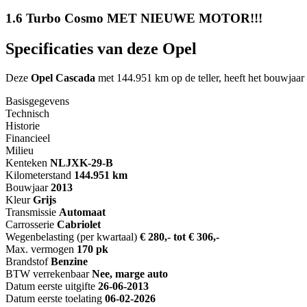
1.6 Turbo Cosmo MET NIEUWE MOTOR!!!
Specificaties van deze Opel
Deze
Opel Cascada
met 144.951 km op de teller, heeft het bouwja
Basisgegevens
Technisch
Historie
Financieel
Milieu
Kenteken
NL
JXK-29-B
Kilometerstand
144.951 km
Bouwjaar
2013
Kleur
Grijs
Transmissie
Automaat
Carrosserie
Cabriolet
Wegenbelasting (per kwartaal)
€ 280,- tot € 306,-
Max. vermogen
170 pk
Brandstof
Benzine
BTW verrekenbaar
Nee, marge auto
Datum eerste uitgifte
26-06-2013
Datum eerste toelating
06-02-2026