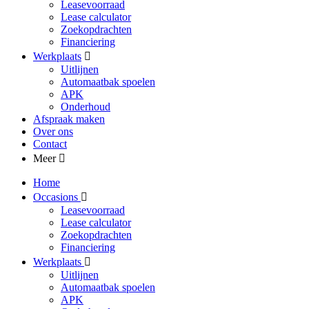
Leasevoorraad
Lease calculator
Zoekopdrachten
Financiering
Werkplaats
Uitlijnen
Automaatbak spoelen
APK
Onderhoud
Afspraak maken
Over ons
Contact
Meer
Home
Occasions
Leasevoorraad
Lease calculator
Zoekopdrachten
Financiering
Werkplaats
Uitlijnen
Automaatbak spoelen
APK