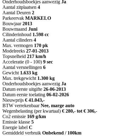
Onderhoudsboekjes aanwezig
Ja
Aantal zitplaatsen
4
Aantal Deuren
2
Parkeervak
MARKELO
Bouwjaar
2013
Bouwmaand
Juni
Cilinderinhoud
1.598 cc
Aantal cilinders
4
Max. vermogen
170 pk
Modelreeks
27-01-2013
Topsnelheid
217 km/h
Acceleratie (0 - 100)
9 sec
Aantal versnellingen
6
Gewicht
1.633 kg
Max. trekgewicht
1.300 kg
Onderhoudsboekjes aanwezig
Ja
Datum eerste uitgifte
26-06-2013
Datum eerste toelating
06-02-2026
Nieuwprijs
€ 41.043,-
BTW verrekenbaar
Nee, marge auto
Wegenbelasting (per kwartaal)
€ 280,- tot € 306,-
Co2 emissie
169 g/km
Emissie klasse
5
Energie label
C
Gemiddeld verbruik
Onbekend / 100km